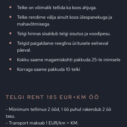
Telke on võimalik tellida ka koos ahjuga.
Telke rendime välja ainult koos ülespanekuga ja
mahavõtmisega.
Telgi hinnas sisaldub telgi sisutus ja voodipesu.
Telgid paigaldame reeglina üritusele eelneval
päeval.
Kokku saame magamiskohti pakkuda 25-le inimsele
Korraga saame pakkuda 10 telki
TELGI RENT 185 EUR+KM ÖÖ
- Miinimum tellimus 2 ööd, 1 öö puhul rakendub 2 öö
tasu.
- Transport maksab 1 EUR/km + KM.