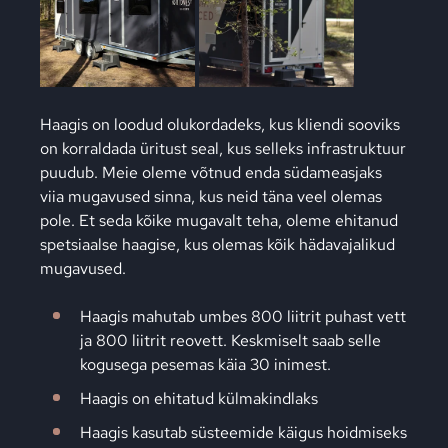
Haagis on loodud olukordadeks, kus kliendi sooviks
on korraldada üritust seal, kus selleks infrastruktuur
puudub. Meie oleme võtnud enda südameasjaks
viia mugavused sinna, kus neid täna veel olemas
pole. Et seda kõike mugavalt teha, oleme ehitanud
spetsiaalse haagise, kus olemas kõik hädavajalikud
mugavused.
Haagis mahutab umbes 800 liitrit puhast vett
ja 800 liitrit reovett. Keskmiselt saab selle
kogusega pesemas käia 30 inimest.
Haagis on ehitatud külmakindlaks
Haagis kasutab süsteemide käigus hoidmiseks