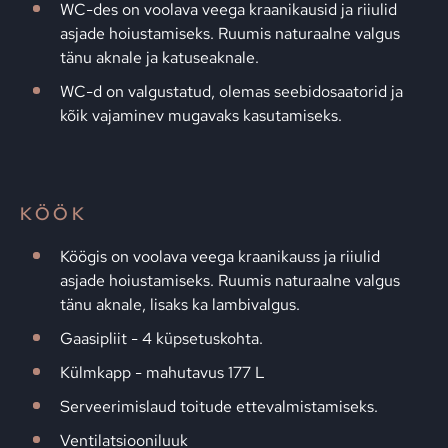
WC-des on voolava veega kraanikausid ja riiulid
asjade hoiustamiseks. Ruumis naturaalne valgus
tänu aknale ja katuseaknale.
WC-d on valgustatud, olemas seebidosaatorid ja
kõik vajaminev mugavaks kasutamiseks.
KÖÖK
Köögis on voolava veega kraanikauss ja riiulid
asjade hoiustamiseks. Ruumis naturaalne valgus
tänu aknale, lisaks ka lambivalgus.
Gaasipliit - 4 küpsetuskohta.
Külmkapp - mahutavus 177 L
Serveerimislaud toitude ettevalmistamiseks.
Ventilatsiooniluuk