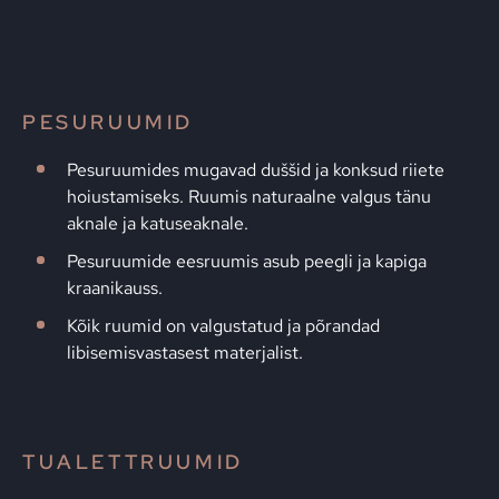
PESURUUMID
Pesuruumides mugavad duššid ja konksud riiete
hoiustamiseks. Ruumis naturaalne valgus tänu
aknale ja katuseaknale.
Pesuruumide eesruumis asub peegli ja kapiga
kraanikauss.
Kõik ruumid on valgustatud ja põrandad
libisemisvastasest materjalist.
TUALETTRUUMID