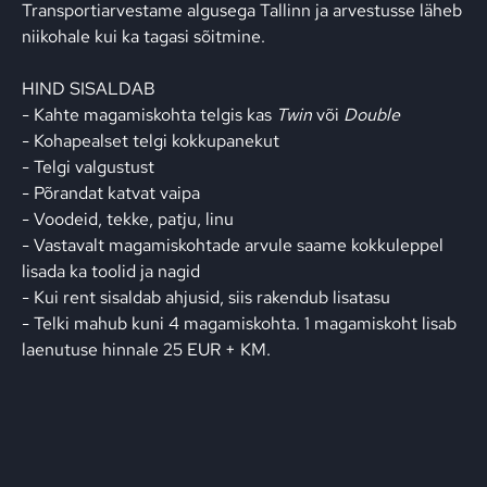
Transportiarvestame algusega Tallinn ja arvestusse läheb
niikohale kui ka tagasi sõitmine.
HIND SISALDAB
- Kahte magamiskohta telgis kas
Twin
või
Double
- Kohapealset telgi kokkupanekut
- Telgi valgustust
- Põrandat katvat vaipa
- Voodeid, tekke, patju, linu
- Vastavalt magamiskohtade arvule saame kokkuleppel
lisada ka toolid ja nagid
- Kui rent sisaldab ahjusid, siis rakendub lisatasu
- Telki mahub kuni 4 magamiskohta. 1 magamiskoht lisab
laenutuse hinnale 25 EUR + KM.